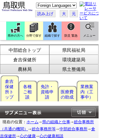
こ
の
ペ
読み上げ
大
元
ー
ジ
を
翻
訳
県外の方へ
分野で探す
組織で探す
防災 緊急
メニュー
す
る
中部総合トップ
県民福祉局
倉吉保健所
環境建築局
農林局
県土整備局
倉吉
保健
各種
免許・
業務案
所ト
ご相
資格申
医療費
内（工
ップ
談
請
の助成
事中）
現在の位置：
ホーム
県の組織と仕事
総合事務所
（共通の機関）
総合事務所等
中部総合事務所
倉
吉保健所
心の健康
心の健康相談