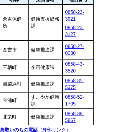
0858-23-
倉吉保健
健康支援総務
3921
所
課
0858-23-
3127
0858-27-
倉吉市
健康推進課
0030
0858-43-
三朝町
企画健康課
3520
0858-35-
湯梨浜町
健康推進課
5375
すこやか健康
0858-52-
琴浦町
課
1705
0858-38-
北栄町
健康推進課
5867
鳥取いのちの電話
（外部リンク）