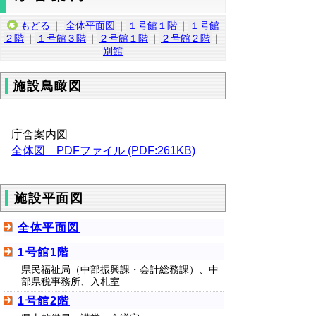
もどる
｜
全体平面図
｜
１号館１階
｜
１号館
２階
｜
１号館３階
｜
２号館１階
｜
２号館２階
｜
別館
施設鳥瞰図
庁舎案内図
全体図 PDFファイル (PDF:261KB)
施設平面図
全体平面図
1号館1階
県民福祉局（中部振興課・会計総務課）、中
部県税事務所、入札室
1号館2階