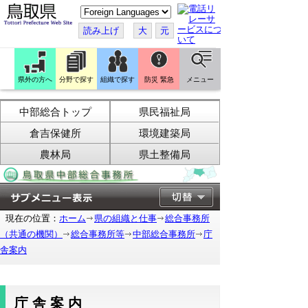
こ
の
ペ
読み上げ
大
元
ー
ジ
を
翻
訳
県外の方へ
分野で探す
組織で探す
防災 緊急
メニュー
す
る
中部総合トップ
県民福祉局
倉吉保健所
環境建築局
農林局
県土整備局
現在の位置：
ホーム
県の組織と仕事
総合事務所
（共通の機関）
総合事務所等
中部総合事務所
庁
舎案内
庁舎案内