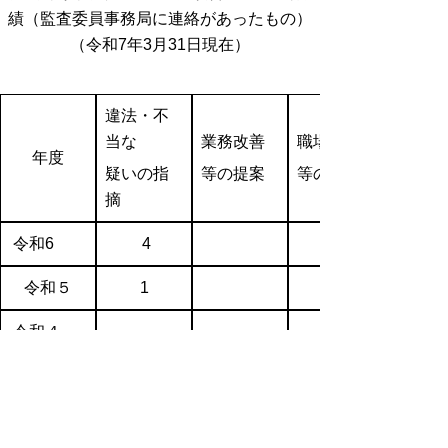
績（監査委員事務局に連絡があったもの）
（令和7年3月31日現在）
違法・不
当な
業務改善
職場環境
年度
疑いの指
等の提案
等の相談
摘
令和6
4
令和５
1
令和４
令和３
令和２
1