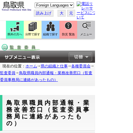
こ
の
ペ
読み上げ
大
元
ー
ジ
を
翻
訳
県外の方へ
分野で探す
組織で探す
防災 緊急
メニュー
す
る
現在の位置：
ホーム
県の組織と仕事
各種委員会
監査委員
鳥取県職員内部通報・業務改善窓口（監査
委員事務局に連絡があったもの）
鳥取県職員内部通報・業
務改善窓口（監査委員事
務局に連絡があったも
の）