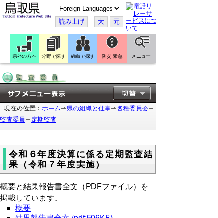
こ
の
ペ
読み上げ
大
元
ー
ジ
を
翻
訳
県外の方へ
分野で探す
組織で探す
防災 緊急
メニュー
す
る
現在の位置：
ホーム
県の組織と仕事
各種委員会
監査委員
定期監査
令和６年度決算に係る定期監査結
果（令和７年度実施）
概要と結果報告書全文（PDFファイル）を
掲載しています。
概要
結果報告書全文 (pdf:596KB)