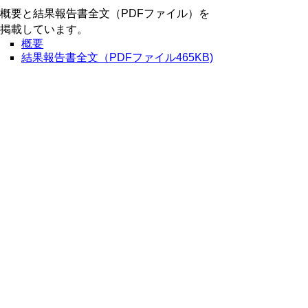
概要と結果報告書全文（PDFファイル）を
掲載しています。
概要
結果報告書全文（PDFファイル465KB)
※PDFをご覧頂くにはアクロ
バットリーダーが必要です。
お持ちでない方は
Adobeページ
からダウンロードし
てください。
▲ページ上部に戻る
と
個人情報保護
|
リンクについて
|
著作権に
り
ついて
|
アクセシビリティ
ネ
ッ
鳥取県監査委員
住所 〒680-8570
ト
鳥取県鳥取市東町1丁目271
へ
電話
0857-26-7548