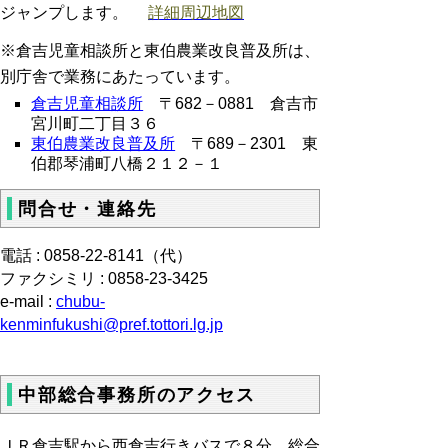
ジャンプします。
詳細周辺地図
※倉吉児童相談所と東伯農業改良普及所は、
別庁舎で業務にあたっています。
倉吉児童相談所
〒682－0881 倉吉市
宮川町二丁目３６
東伯農業改良普及所
〒689－2301 東
伯郡琴浦町八橋２１２－１
問合せ・連絡先
電話 : 0858-22-8141（代）
ファクシミリ : 0858-23-3425
e-mail :
chubu-
kenminfukushi@pref.tottori.lg.jp
中部総合事務所のアクセス
ＪＲ倉吉駅から西倉吉行きバスで８分。総合