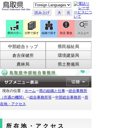
こ
の
ペ
読み上げ
大
元
ー
ジ
を
翻
訳
県外の方へ
分野で探す
組織で探す
防災 緊急
メニュー
す
る
中部総合トップ
県民福祉局
倉吉保健所
環境建築局
農林局
県土整備局
現在の位置：
ホーム
県の組織と仕事
総合事務所
（共通の機関）
総合事務所等
中部総合事務所
所
在地・アクセス
所在地・アクセス