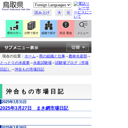
こ
の
ペ
読み上げ
大
元
ー
ジ
を
翻
訳
県外の方へ
分野で探す
組織で探す
防災 緊急
メニュー
す
る
現在の位置：
ホーム
県の組織と仕事
農林水産部
とっとりの水産業
水産試験場
試験場ブログ（市場
日記）
沖合もの市場日記
沖合もの市場日記
2025年3月31日
2025年3月27日 まき網市場日記
2025年3月28日