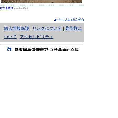
砂丘事務所
2015/11/23
▲ページ上部に戻る
と
個人情報保護
|
リンクについて
|
著作権に
り
ついて
|
アクセシビリティ
ネ
鳥取県生活環境部 自然共生社会局
ッ
自然共生課
住所 〒680-8570
ト
鳥取県鳥取市東町1丁目220
へ
電話
0857-26-7199
ファクシミリ 0857-26-7561
の
E-mail
shizen-kyousei@pref.tottori.lg.jp
「メールでの問い合わせについてお願い」
ドメイン指定受信・拒否などの設定をされてい
る場合は、「@pref.tottori.lg.jp」からの電子メールを
受信可能な設定としてください。
鳥取砂丘レンジャー詰所