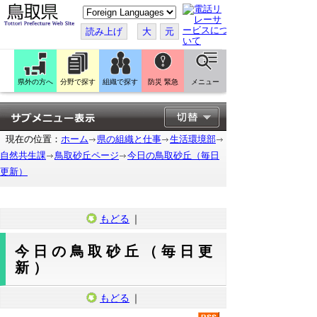
こ
の
ペ
読み上げ
大
元
ー
ジ
を
翻
訳
県外の方へ
分野で探す
組織で探す
防災 緊急
メニュー
す
る
現在の位置：
ホーム
県の組織と仕事
生活環境部
自然共生課
鳥取砂丘ページ
今日の鳥取砂丘（毎日
更新）
もどる
｜
今日の鳥取砂丘（毎日更
新）
もどる
｜