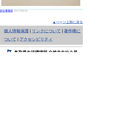
砂丘事務所
2017/08/28
▲ページ上部に戻る
と
個人情報保護
|
リンクについて
|
著作権に
り
ついて
|
アクセシビリティ
ネ
鳥取県生活環境部 自然共生社会局
ッ
自然共生課
住所 〒680-8570
ト
鳥取県鳥取市東町1丁目220
へ
電話
0857-26-7199
ファクシミリ 0857-26-7561
の
E-mail
shizen-kyousei@pref.tottori.lg.jp
「メールでの問い合わせについてお願い」
ドメイン指定受信・拒否などの設定をされてい
る場合は、「@pref.tottori.lg.jp」からの電子メールを
受信可能な設定としてください。
鳥取砂丘レンジャー詰所