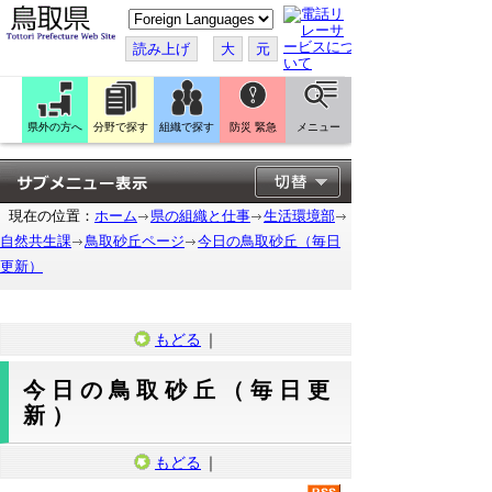
こ
の
ペ
読み上げ
大
元
ー
ジ
を
翻
訳
県外の方へ
分野で探す
組織で探す
防災 緊急
メニュー
す
る
現在の位置：
ホーム
県の組織と仕事
生活環境部
自然共生課
鳥取砂丘ページ
今日の鳥取砂丘（毎日
更新）
もどる
｜
今日の鳥取砂丘（毎日更
新）
もどる
｜