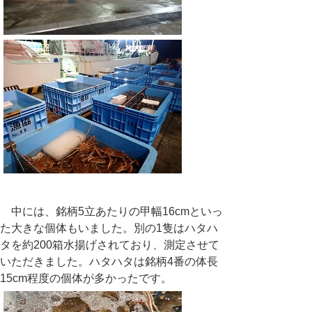
中には、銘柄
5
立あたりの甲幅
16cm
といっ
た大きな個体もいました。別の
1
隻はハタハ
タを約
200
箱水揚げされており、測定させて
いただきました。ハタハタは銘柄
4
番の体長
15cm
程度の個体が多かったです。