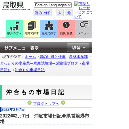
こ
の
ペ
読み上げ
大
元
ー
ジ
を
翻
訳
県外の方へ
分野で探す
組織で探す
防災 緊急
メニュー
す
る
現在の位置：
ホーム
県の組織と仕事
農林水産部
とっとりの水産業
水産試験場
試験場ブログ（市場
日記）
沖合もの市場日記
沖合もの市場日記
ブログトップへ
2022年2月7日
2022年2月7日 沖底市場日記＠県営境港市
場