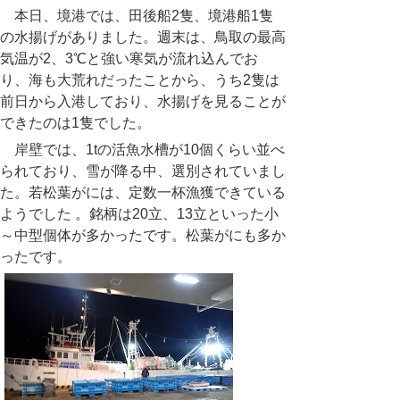
本日、境港では、田後船
2
隻、境港船
1
隻
の水揚げがありました。週末は、鳥取の最高
気温が
2
、
3
℃と強い寒気が流れ込んでお
り、海も大荒れだったことから、うち
2
隻は
前日から入港しており、水揚げを見ることが
できたのは
1
隻でした。
岸壁では、
1t
の活魚水槽が10個くらい並べ
られており、雪が降る中、選別されていまし
た。若松葉がには、定数一杯漁獲できている
ようでした 。銘柄は20立、13立といった小
～中型個体が多かったです。松葉がにも多か
ったです。