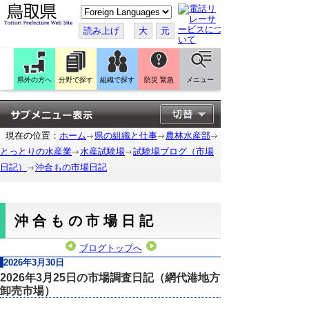
こ
の
ペ
読み上げ
大
元
ー
ジ
を
翻
訳
県外の方へ
分野で探す
組織で探す
防災 緊急
メニュー
す
る
現在の位置：
ホーム
県の組織と仕事
農林水産部
とっとりの水産業
水産試験場
試験場ブログ（市場
日記）
沖合もの市場日記
沖合もの市場日記
ブログトップへ
2026年3月30日
2026年3月25日の市場調査日記（網代港地方
卸売市場）