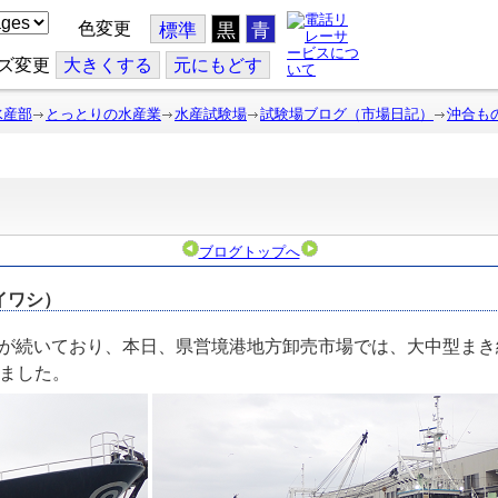
色変更
標準
黒
青
ズ変更
大
きくする
元
にもどす
水産部
とっとりの水産業
水産試験場
試験場ブログ（市場日記）
沖合も
ブログトップへ
イワシ）
が続いており、本日、県営境港地方卸売市場では、大中型まき
りました。