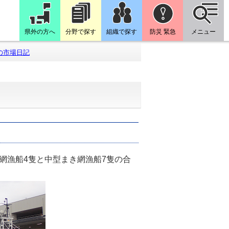
県外の方へ
分野で探す
組織で探す
防災 緊急
メニュー
の市場日記
網漁船4隻と中型まき網漁船7隻の合