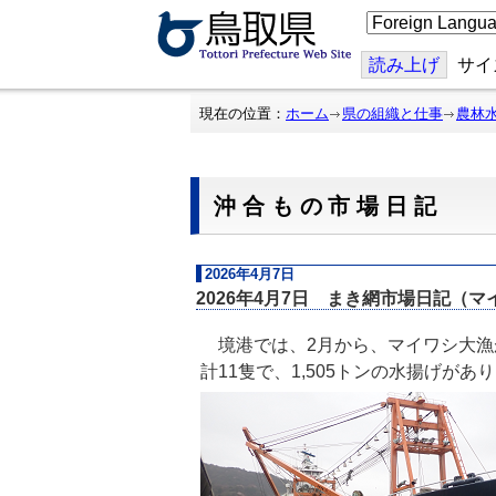
こ
の
ペ
ー
読み上げ
サイ
ジ
を
翻
現在の位置：
ホーム
県の組織と仕事
農林
訳
す
る
沖合もの市場日記
2026年4月7日
2026年4月7日 まき網市場日記（マ
境港では、2月から、マイワシ大漁
計11隻で、1,505トンの水揚げがあ