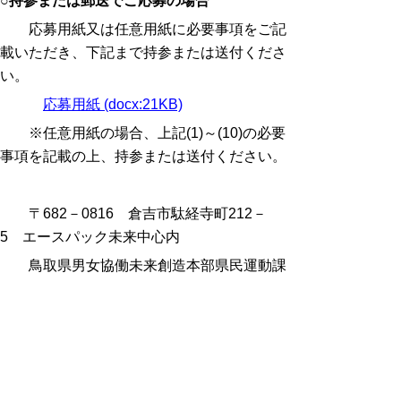
○持参または郵送でご応募の場合
応募用紙又は任意用紙に必要事項をご記
載いただき、下記まで持参または送付くださ
い。
応募用紙 (docx:21KB)
※任意用紙の場合、上記(1)～(10)の必要
事項を記載の上、持参または送付ください。
〒
682
－
0816
倉吉市駄経寺町
212
－
5
エースパック未来中心内
鳥取県男女協働未来創造本部県民運動課
○Web
（とっとり電子申請サービス）でご応
募の場合