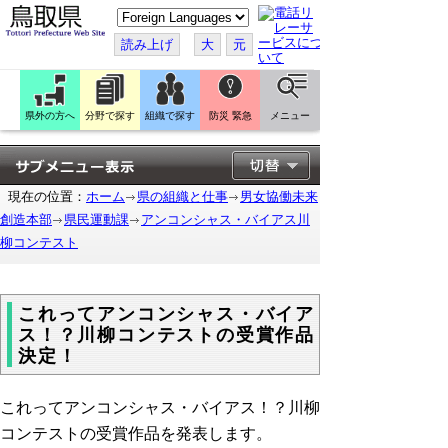
こ
の
ペ
読み上げ
大
元
ー
ジ
を
翻
訳
県外の方へ
分野で探す
組織で探す
防災 緊急
メニュー
す
る
現在の位置：
ホーム
県の組織と仕事
男女協働未来
創造本部
県民運動課
アンコンシャス・バイアス川
柳コンテスト
これってアンコンシャス・バイア
ス！？川柳コンテストの受賞作品
決定！
これってアンコンシャス・バイアス！？川柳
コンテストの受賞作品を発表します。