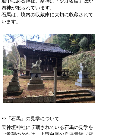
道中にある神社。祭神は「少彦名命」ほか
四神が祀られています。
石馬は、境内の収蔵庫に大切に収蔵されて
います。
※「石馬」の見学について
天神垣神社に収蔵されている石馬の見学を
ご希望のかたは、上淀白鳳の丘展示館（電