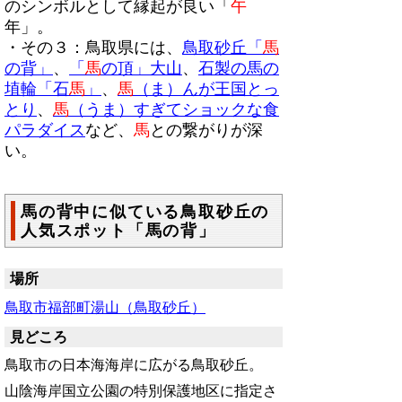
のシンボルとして縁起が良い「
午
年」。
・その３：鳥取県には、
鳥取砂丘「
馬
の背」
、
「
馬
の頂」大山
、
石製の馬の
埴輪「石
馬
」
、
馬
（ま）んが王国とっ
とり
、
馬
（うま）すぎてショックな食
パラダイス
など、
馬
との繋がりが深
い。
馬の背中に似ている鳥取砂丘の
人気スポット「馬の背」
場所
鳥取市福部町湯山（
鳥取砂丘）
見どころ
鳥取市の日本海海岸に広がる鳥取砂丘。
山陰海岸国立公園の特別保護地区に指定さ