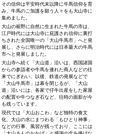
その信仰は平安時代末以降に牛馬信仰を育
み、牛馬のご加護を願う人々をも大山寺に
集めました。
大山の裾野に自然に生まれた牛馬の市は、
江戸時代には大山寺に庇護され信仰に裏打
ちされた全国唯一の「大山牛馬市」へと発
展し
、さらに明治時代には日本最大の牛馬
市へと発展しました。
大山寺へ続く「大山道」沿いは、西国諸国
からの参詣者や牛馬を連れた商人などの往
来でにぎわい、以後、鉄道の発展などで
「大山牛馬市」は幕を閉じるが、「大山
道」沿いには、各家で仔牛出産をした家屋
の配置や牛つなぎ石など、往時の面影が今
も残っています。
現代では「大山おこわ」など独特の食文
化、大山の水にまつわる「もひとり神事」
などの行事、風習が残っており、ここには
「大山さんのおかげ」と感謝の念を捧げな