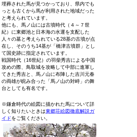
埋葬された馬が見つかっており、県内でも
っとも古くから馬が利用された地域だった
と考えられています。
他にも、馬ノ山には古墳時代（４～７世
紀）に東郷池と日本海の水運を支配した
人々の墓と考えられている28基の古墳が点
在し、そのうち14基が「橋津古墳群」とし
て国史跡に指定されています。
戦国時代（16世紀）の羽柴秀吉による中国
攻めの際、鳥取城を攻略して中部に進軍し
てきた秀吉と、馬ノ山に布陣した吉川元春
の両雄が睨み合った「馬ノ山の対峙」の舞
台としても有名です。
※鎌倉時代の絵図に描かれた馬について詳
しく知りたいときは
東郷荘絵図徹底解説ガ
イド
をご覧ください。