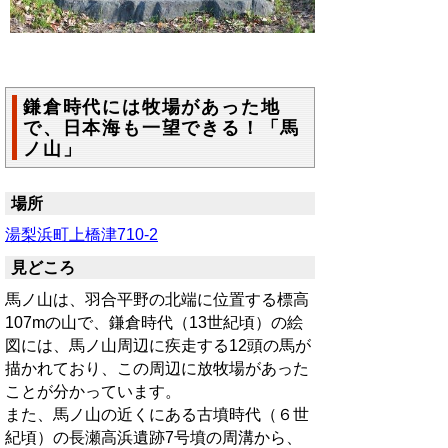
鎌倉時代には牧場があった地
で、日本海も一望できる！「馬
ノ山」
場所
湯梨浜町上橋津710-2
見どころ
馬ノ山は、羽合平野の北端に位置する標高
107mの山で、鎌倉時代（13世紀頃）の絵
図には、馬ノ山周辺に疾走する12頭の馬が
描かれており、この周辺に放牧場があった
ことが分かっています。
また、馬ノ山の近くにある古墳時代（６世
紀頃）の長瀬高浜遺跡7号墳の周溝から、