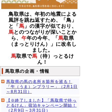
鳥取県は、年初の地震による
風評を跳ね返すため、「鳥」
と「
馬
」の漢字が似ており、
馬
とのつながりが深いことか
ら、
午
年の今年、「
馬
取県
（まっとりけん）」に改名し
ました。
馬
取県で
馬
（待）っとるけ
ん！
馬取県の企画・情報
馬取県の馬の名所８箇所を巡る！
「午（うま）ンプラリー」（2月1日
～8月31日）
【※終了しました】「馬取県で待っ
とるけん」宿泊キャンペーン開始！
（2月9日～3月31日）