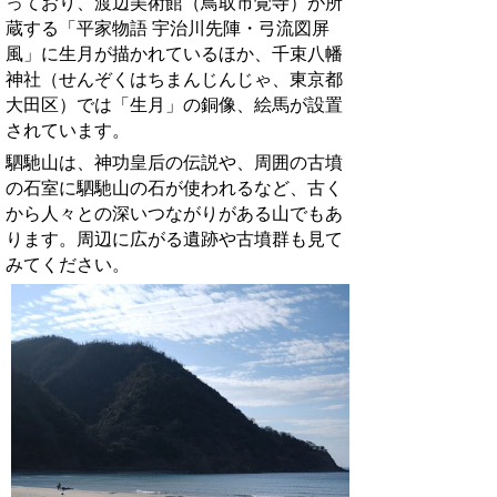
っており、渡辺美術館（鳥取市覚寺）が所
蔵する「平家物語 宇治川先陣・弓流図屏
風」に生月が描かれているほか、千束八幡
神社（せんぞくはちまんじんじゃ、東京都
大田区）では「生月」の銅像、絵馬が設置
されています。
駟馳山は、神功皇后の伝説や、周囲の古墳
の石室に駟馳山の石が使われるなど、古く
から人々との深いつながりがある山でもあ
り
ます。周辺に広がる遺跡や古墳群も見て
みてください。