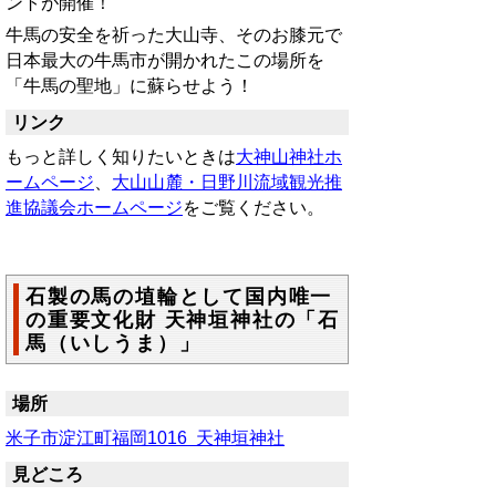
ントが開催！
牛馬の安全を祈った大山寺、そのお膝元で
日本最大の牛馬市が開かれたこの場所を
「牛馬の聖地」に蘇らせよう！
リンク
もっと詳しく知りたいときは
大神山神社ホ
ームページ
、
大山山麓・日野川流域観光推
進協議会ホームページ
をご覧ください。
石製の馬の埴輪として国内唯一
の重要文化財 天神垣神社の「石
馬（いしうま）」
場所
米子市淀江町福岡1016 天神垣神社
見どころ