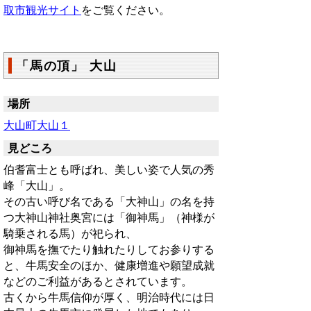
取市観光サイト
をご覧ください。
「馬の頂」 大山
場所
大山町大山１
見どころ
伯耆富士とも呼ばれ、美しい姿で人気の秀
峰「大山」。
その古い呼び名である「大神山」の名を持
つ大神山神社奥宮には「御神馬」（神様が
騎乗される馬）が祀られ、
御神馬を撫でたり触れたりしてお参りする
と、牛馬安全のほか、健康増進や願望成就
などのご利益があるとされています。
古くから牛馬信仰が厚く、明治時代には日