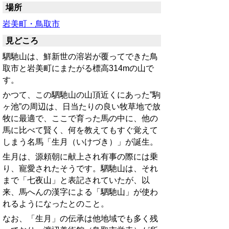
場所
岩美町・鳥取市
見どころ
駟馳山は、鮮新世の溶岩が覆ってできた鳥
取市と岩美町にまたがる標高314mの山で
す。
かつて、この駟馳山の山頂近くにあった”駒
ヶ池”の周辺は、日当たりの良い牧草地で放
牧に最適で、ここで育った馬の中に、他の
馬に比べて賢く、何を教えてもすぐ覚えて
しまう名馬「生月（いけづき）」が誕生。
生月は、源頼朝に献上され有事の際には乗
り、寵愛されたそうです。駟馳山は、それ
まで「七夜山」と表記されていたが、以
来、馬へんの漢字による「駟馳山」が使わ
れるようになったとのこと。
なお、「生月」の伝承は他地域でも多く残