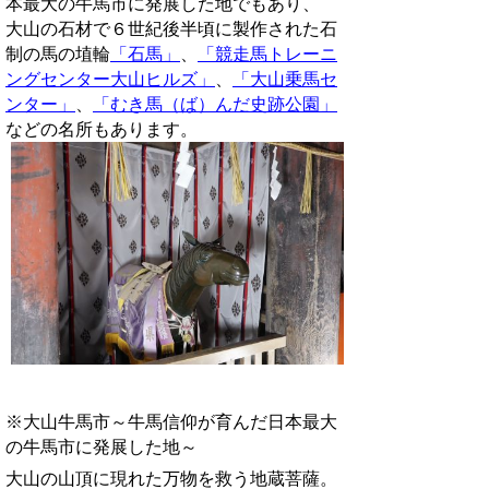
本最大の牛馬市に発展した地でもあり、
大山の石材で６世紀後半頃に製作された石
制の馬の埴輪
「石馬」
、
「競走馬トレーニ
ングセンター大山ヒルズ」
、
「大山乗馬セ
ンター」
、
「むき馬（ば）んだ史跡公園」
などの名所もあります。
※大山牛馬市～牛馬信仰が育んだ日本最大
の牛馬市に発展した地～
大山の山頂に現れた万物を救う地蔵菩薩。