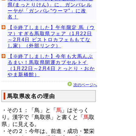
県(まっとりけん)」に、ガンバレル
ーヤが「ガンバレ“ウーマ”」に改
名！
【※終了しました】午年限定 馬（ウ
マ）すぎる馬取県フェア（1月22日
～2月4日 ビストロカフェももてな
し家）（外部リンク）
【※終了しました】今年も大馬んぶ
るまい！馬取県開運カプセルトイ
（1月22日～2月4日 とっとり・おか
やま新橋館）
次のページへ
馬取県改名の理由
・その１：「鳥」と「
馬
」はそっく
り。漢字で「鳥取県」と書くと「
馬
取
県」に見える。
・その２：今年は、前進・成功・繁栄