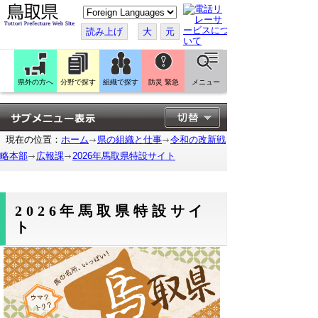
こ
の
ペ
読み上げ
大
元
ー
ジ
を
翻
訳
県外の方へ
分野で探す
組織で探す
防災 緊急
メニュー
す
る
現在の位置：
ホーム
県の組織と仕事
令和の改新戦
略本部
広報課
2026年馬取県特設サイト
2026年馬取県特設サイ
ト