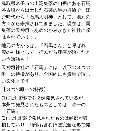
鳥取県米子市の上淀集落の山裾にある石馬
谷古墳から出土した石製の馬の埴輪で、江
戸時代から「石馬大明神」として、地元の
方々から崇拝されてきました。現在は、同
集落の天神垣（あめのかみがき）神社に収
蔵されています。
地元の方からは、「石馬さん」と呼ばれ、
腰の神様として、拝んだら腰痛が治ったと
いう逸話も！
天神垣神社の「石馬」には、以下の３つの
唯一の特徴があり、全国的にも貴重で珍し
い文化財です。
【３つの唯一の特徴】
(1) 九州北部でも２例発見されているが、
本州で発見されたものとしては、唯一の
「石馬」
(2) 九州北部で発見されたものは頭部が破
損しており、頭部も含むほぼ完全な形で発