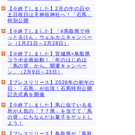
【※終了しました】2月の午の日や
土日祝日は天神垣神社へ！「石馬」
特別公開
【※終了しました】「#馬取県で待
っとるけん」ウェルカニキャンペー
ン（1月21日～2月28日）
【※終了しました】宮城県×鳥取県
コラボ企画始動！「年のはじめは
「馬の背」から。開運キャンペー
ン」（2月9日～23日）
【プレスリリース】2026年の初午の
日・「石馬」が出現！石馬特別公開
記念式典を開催
【※終了しました】馬に似ている名
所が人気の「？？県」を当てて「馬
の背」にちなんだお菓子をゲットし
よう！
【プレスリリース】鳥取県が「馬取