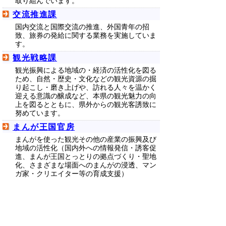
取り組んでいます。
交流推進課
国内交流と国際交流の推進、外国青年の招
致、旅券の発給に関する業務を実施していま
す。
観光戦略課
観光振興による地域の・経済の活性化を図る
ため、自然・歴史・文化などの観光資源の掘
り起こし・磨き上げや、訪れる人々を温かく
迎える意識の醸成など、本県の観光魅力の向
上を図るとともに、県外からの観光客誘致に
努めています。
まんが王国官房
まんがを使った観光その他の産業の振興及び
地域の活性化（国内外への情報発信・誘客促
進、まんが王国とっとりの拠点づくり・聖地
化、さまざまな場面へのまんがの浸透、マン
ガ家・クリエイター等の育成支援）
▲ページ上部に戻る
と
個人情報保護
|
リンクについて
|
著作権に