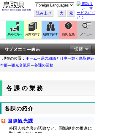
こ
の
ペ
読み上げ
大
元
ー
ジ
を
翻
訳
県外の方へ
分野で探す
組織で探す
防災 緊急
メニュー
す
る
現在の位置：
ホーム
県の組織と仕事
輝く鳥取創造
本部
観光交流局
各課の業務
各課の業務
各課の紹介
国際観光課
外国人観光客の誘致など、国際観光の推進に