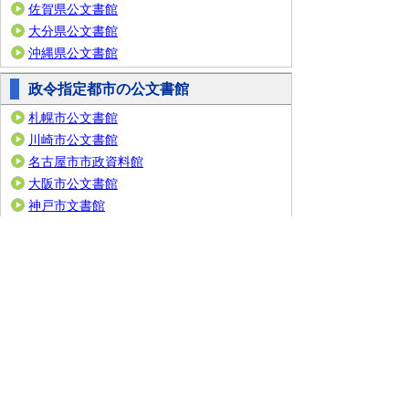
佐賀県公文書館
大分県公文書館
沖縄県公文書館
政令指定都市の公文書館
札幌市公文書館
川崎市公文書館
名古屋市市政資料館
大阪市公文書館
神戸市文書館
広島市公文書館
北九州市立文書館
福岡市総合図書館
都道府県史関係機関
青森県県史編さんグル
ープ
愛知県 県史編さん室
三重県 県史編さんグル