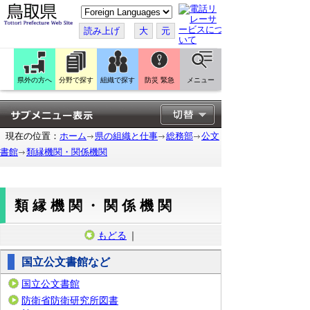
こ
の
ペ
読み上げ
大
元
ー
ジ
を
翻
訳
県外の方へ
分野で探す
組織で探す
防災 緊急
メニュー
す
る
現在の位置：
ホーム
県の組織と仕事
総務部
公文
書館
類縁機関・関係機関
類縁機関・関係機関
もどる
｜
国立公文書館など
国立公文書館
防衛省防衛研究所図書