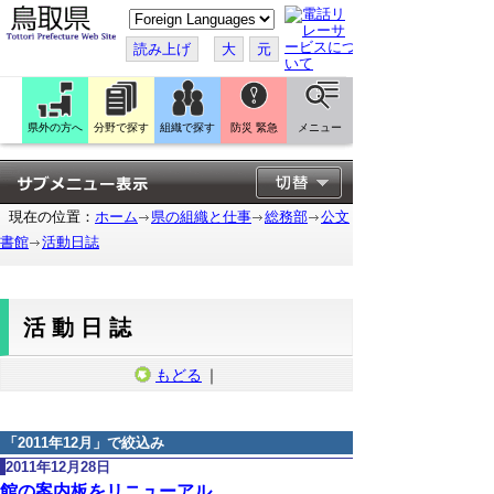
こ
の
ペ
読み上げ
大
元
ー
ジ
を
翻
訳
県外の方へ
分野で探す
組織で探す
防災 緊急
メニュー
す
る
現在の位置：
ホーム
県の組織と仕事
総務部
公文
書館
活動日誌
活動日誌
もどる
｜
「
2011年12月
」で絞込み
2011年12月28日
館の案内板をリニューアル