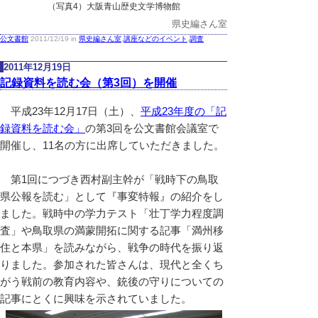
（写真4）大阪青山歴史文学博物館
県史編さん室
公文書館
2011/12/19 in
県史編さん室
,
講座などのイベント
,
調査
2011年12月19日
記録資料を読む会（第3回）を開催
平成23年12月17日（土）、
平成23年度の「記
録資料を読む会」
の第3回を公文書館会議室で
開催し、11名の方に出席していただきました。
第1回につづき西村副主幹が「戦時下の鳥取
県公報を読む」として『事変特報』の紹介をし
ました。戦時中の学力テスト「壮丁学力程度調
査」や鳥取県の満蒙開拓に関する記事「満州移
住と本県」を読みながら、戦争の時代を振り返
りました。参加された皆さんは、現代と全くち
がう戦前の教育内容や、銃後の守りについての
記事にとくに興味を示されていました。