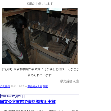
ど細かく採寸します
（写真3）倉吉博物館の収蔵庫には所狭しと稲扱千刃などが
収められています
県史編さん室
公文書館
2011/12/27 in
県史編さん室
,
調査
2011年12月21日
国立公文書館で資料調査を実施