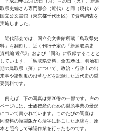
平成23年12月19日（月）～20日（火）、新鳥
取県史編さん専門部会（近代）と同（現代）が
国立公文書館（東京都千代田区）で資料調査を
実施しました。
近代部会では、国立公文書館所蔵「鳥取県史
料」を翻刻し、近く刊行予定の『新鳥取県史
資料編 近代2』および『同3』に収録することと
しています。「鳥取県史料」全32巻は、明治初
期の鳥取県（藩）について、政治・行政上の出
来事や諸制度の沿革などを記録した近代史の重
要資料です。
例えば、下の写真は第20巻の一部です。左の
ページには、士族授産のための製糸事業の景況
について書かれています。このたびの調査は、
同資料の複製版から活字に起こした原稿を、原
本と照合して確認作業を行ったものです。