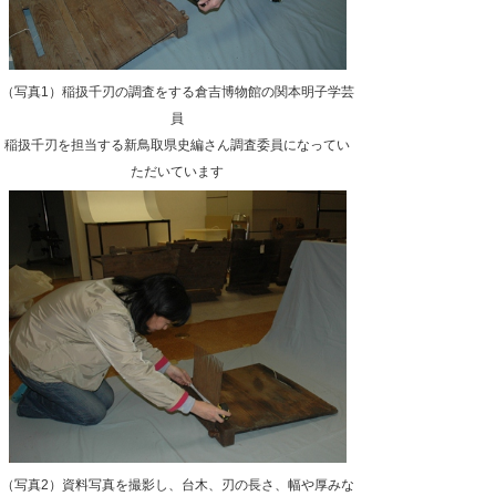
（写真1）稲扱千刃の調査をする倉吉博物館の関本明子学芸
員
稲扱千刃を担当する新鳥取県史編さん調査委員になってい
ただいています
（写真2）資料写真を撮影し、台木、刃の長さ、幅や厚みな