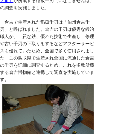
ノ町）
が所蔵する稲扱千刃（いなこきせんば）
の調査を実施しました。
倉吉で生産された稲扱千刃は「伯州倉吉千
刃」と呼ばれました。倉吉の千刃は優秀な鍛冶
職人が、上質な鉄、優れた技術で生産し、修理
や古い千刃の下取りをするなどアフターサービ
スも優れていたため、全国で多く使用されまし
た。この鳥取県で生産され全国に流通した倉吉
の千刃を詳細に調査するため、これを多数所蔵
する倉吉博物館と連携して調査を実施していま
す。