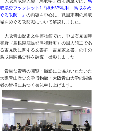
大阪鳥取県人会「鳥取学」出前講座では、
鳥
取県史ブックレット1『織田VS毛利―鳥取をめ
ぐる攻防―』
の内容を中心に、戦国末期の鳥取
城をめぐる攻防戦について解説しました。
大阪青山歴史文学博物館では、中世石見国津
和野（島根県鹿足郡津和野町）の国人領主であ
る吉見氏に関する文書群「吉見家文書」の中の
鳥取県関係史料を調査・撮影しました。
貴重な資料の閲覧・撮影にご協力いただいた
大阪青山歴史文学博物館・大阪青山大学の関係
者の皆様にあつく御礼申し上げます。