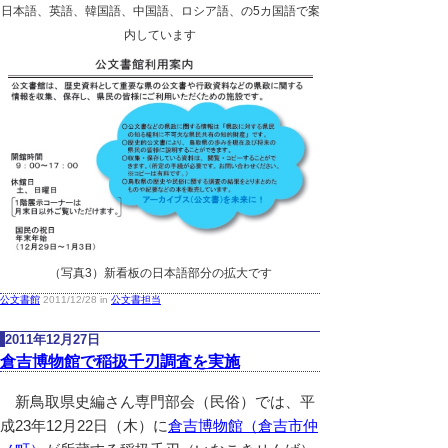
日本語、英語、韓国語、中国語、ロシア語、の5カ国語で案
内しています
（写真3）新看板の日本語部分の拡大です
公文書館
2011/12/28 in
公文書担当
2011年12月27日
倉吉博物館で稲扱千刃調査を実施
新鳥取県史編さん専門部会（民俗）では、平
成23年12月22日（木）に
倉吉博物館（倉吉市仲