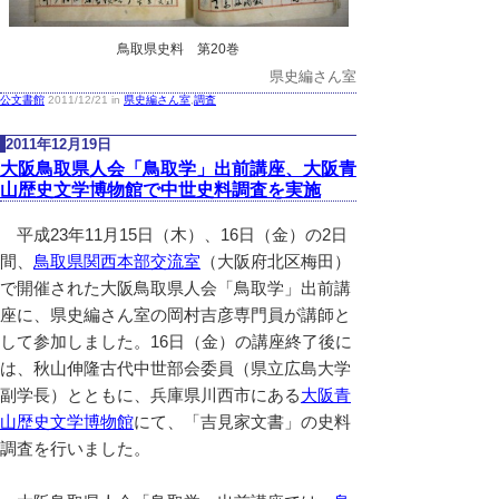
鳥取県史料 第20巻
県史編さん室
公文書館
2011/12/21 in
県史編さん室
,
調査
2011年12月19日
大阪鳥取県人会「鳥取学」出前講座、大阪青
山歴史文学博物館で中世史料調査を実施
平成23年11月15日（木）、16日（金）の2日
間、
鳥取県関西本部交流室
（大阪府北区梅田）
で開催された大阪鳥取県人会「鳥取学」出前講
座に、県史編さん室の岡村吉彦専門員が講師と
して参加しました。16日（金）の講座終了後に
は、秋山伸隆古代中世部会委員（県立広島大学
副学長）とともに、兵庫県川西市にある
大阪青
山歴史文学博物館
にて、「吉見家文書」の史料
調査を行いました。