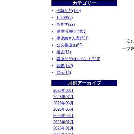
カテゴリー
会議など(139)
刊行物(3)
館見学(27)
県史活用担当(53)
県史編さん室(321)
次に
公文書担当(82)
ープ
考古(11)
講座などのイベント(113)
調査(152)
展示(14)
月別アーカイブ
2026年08月
2026年07月
2026年06月
2026年05月
2026年03月
2026年02月
2026年01月