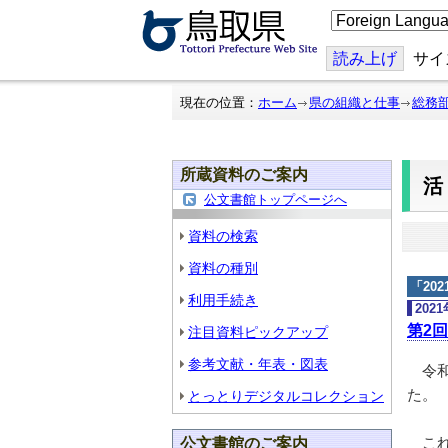
こ
の
ペ
ー
読み上げ
サイ
ジ
を
翻
現在の位置：
ホーム
県の組織と仕事
総務
訳
す
る
所蔵資料のご案内
公文書館トップページへ
資料の検索
資料の種別
「
20
利用手続き
202
第2
注目資料ピックアップ
参考文献・年表・図表
令和
た。
とっとりデジタルコレクション
これ
公文書館のご案内