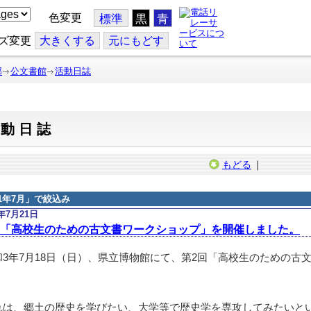
色変更
標準
黒
青
ズ変更
大
きくする
元
にもどす
部
公文書館
活動日誌
活動日誌
もどる
｜
21年7月
」で絞込み
1年7月21日
回「高校生のための古文書ワークショップ」を開催しました。
3年7月18日（日）、県立博物館にて、第2回「高校生のための古
は、郷土の歴史を学びたい、大学等で歴史学を専攻してみたいと