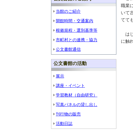
職業
当館のご紹介
いて
てて
開館時間・交通案内
根拠規程・選別基準等
はじ
市町村との連携・協力
に触
公文書館通信
公文書館の活動
展示
講座・イベント
学習教材（自由研究）
写真パネルの貸し出し
刊行物の販売
活動日誌