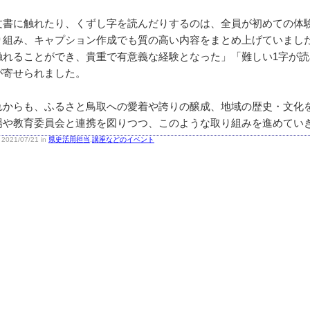
書に触れたり、くずし字を読んだりするのは、全員が初めての体
り組み、キャプション作成でも質の高い内容をまとめ上げていまし
触れることができ、貴重で有意義な経験となった」「難しい1字が
が寄せられました。
からも、ふるさと鳥取への愛着や誇りの醸成、地域の歴史・文化
場や教育委員会と連携を図りつつ、このような取り組みを進めて
2021/07/21 in
県史活用担当
,
講座などのイベント