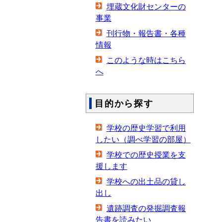
埋蔵文化財センターの
事業
刊行物・報告書・各種
情報
このような時はこちら
へ
目的から探す
学校の歴史学習で利用
したい（調べ学習の部屋）
学校での歴史授業を支
援します
学校への出土品の貸し
出し
遺跡調査の発掘調査報
告書を読みたい