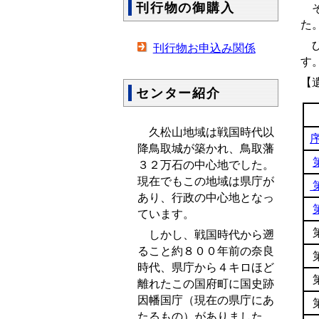
刊行物の御購入
そ
た
ひ
刊行物お申込み関係
す
【
センター紹介
久松山地域は戦国時代以
降鳥取城が築かれ、鳥取藩
３２万石の中心地でした。
現在でもこの地域は県庁が
あり、行政の中心地となっ
ています。
しかし、戦国時代から遡
ること約８００年前の奈良
時代、県庁から４キロほど
離れたこの国府町に国史跡
因幡国庁（現在の県庁にあ
たるもの）がありました。