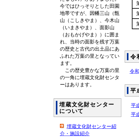
今ではひっそりとした田園
地帯ですが、因幡三山（甑
山（こしきやま）、今木山
（いまきやま）、面影山
（おもかげやま））に囲ま
れ、当時の面影を残す万葉
の歴史と古代の出土品にあ
ふれた万葉の里となってい
令
ます。
この歴史豊かな万葉の里
令和
の一角に埋蔵文化財センタ
ーはあります。
平
埋蔵文化財センター
平成
について
平成
埋蔵文化財センター紹
介・施設紹介