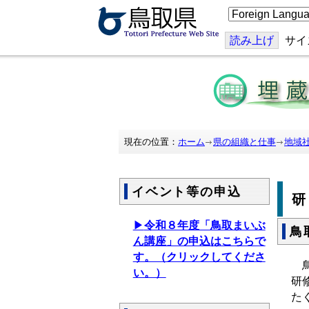
こ
の
ペ
ー
読み上げ
サイ
ジ
を
翻
訳
す
る
現在の位置：
ホーム
県の組織と仕事
地域
イベント等の申込
▶
令和８年度「鳥取まいぶ
鳥
ん講座」の申込はこちらで
す。（クリックしてくださ
鳥
い。）
研
た