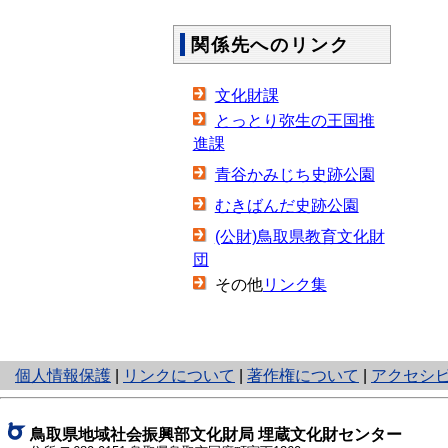
関係先へのリンク
文化財課
とっとり弥生の王国推
進課
青谷かみじち史跡公園
むきばんだ史跡公園
(公財)鳥取県教育文化財
団
その他
リンク集
と
個人情報保護
|
リンクについて
|
著作権について
|
アクセシ
り
ネ
ッ
鳥取県地域社会振興部文化財局 埋蔵文化財センター