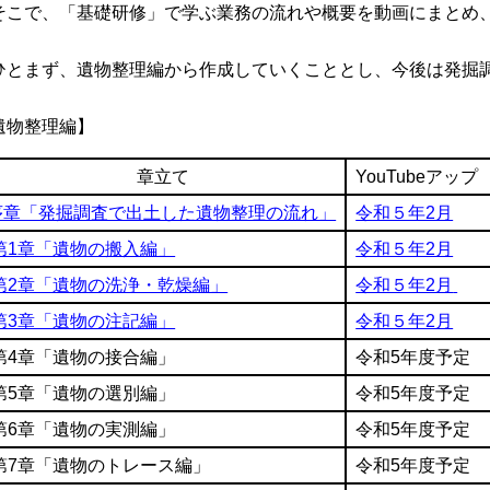
こで、「基礎研修」で学ぶ業務の流れや概要を動画にまとめ、Y
。
とまず、遺物整理編から作成していくこととし、今後は発掘調
。
遺物整理編】
章立て
YouTubeアップ
序章「発掘調査で出土した遺物整理の流れ」
令和５年2月
第1章「遺物の搬入編」
令和５年2月
第2章「遺物の洗浄・乾燥編」
令和５年2月
第3章「遺物の注記編」
令和５年2月
第4章「遺物の接合編」
令和5年度予定
第5章「遺物の選別編」
令和5年度予定
第6章「遺物の実測編」
令和5年度予定
第7章「遺物のトレース編」
令和5年度予定