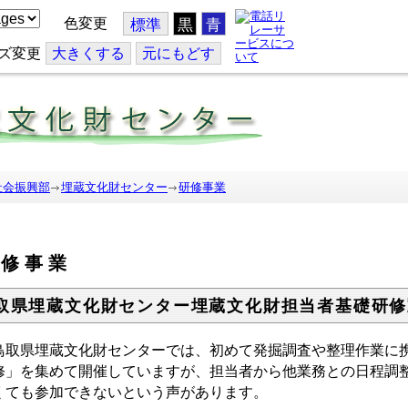
色変更
標準
黒
青
ズ変更
大
きくする
元
にもどす
社会振興部
埋蔵文化財センター
研修事業
研修事業
取県埋蔵文化財センター埋蔵文化財担当者基礎研修
取県埋蔵文化財センターでは、初めて発掘調査や整理作業に携
修」を集めて開催していますが、担当者から他業務との日程調
くても参加できないという声があります。