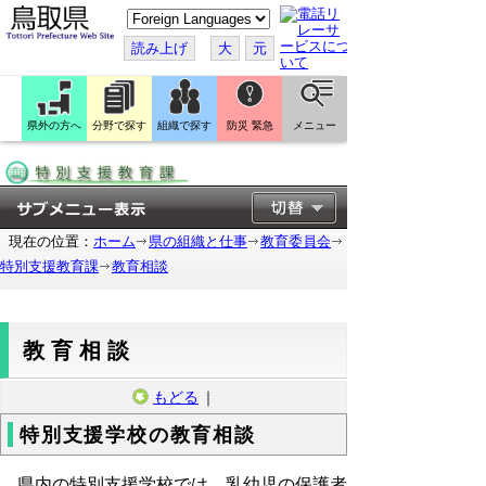
こ
の
ペ
読み上げ
大
元
ー
ジ
を
翻
訳
県外の方へ
分野で探す
組織で探す
防災 緊急
メニュー
す
る
現在の位置：
ホーム
県の組織と仕事
教育委員会
特別支援教育課
教育相談
教育相談
もどる
｜
特別支援学校の教育相談
県内の特別支援学校では、乳幼児の保護者