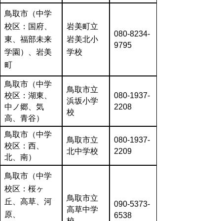
鳥取市（中学
校区：国府、
岩美町立
080-8234‐
東、福部未来
岩美北小
9795
学園）、岩美
学校
町
鳥取市（中学
鳥取市立
校区：湖東、
080-1937-
浜坂小学
中ノ郷、気
2208
校
高、青谷）
鳥取市（中学
鳥取市立
080-1937‐
校区：西、
北中学校
2209
北、南）
鳥取市（中学
校区：桜ヶ
鳥取市立
丘、高草、河
090-5373‐
高草中学
原、
6538
校