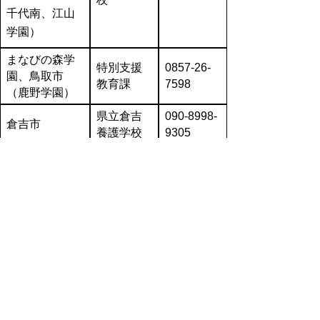
千代南、江山
学園
）
まなびの森学
特別支援
0857‐26‐
園、鳥取市
教育課
7598
（鹿野学園）
県立倉吉
090-8998-
倉吉市
養護学校
9305
湯梨浜町
湯梨浜町、北
080-1937-
立羽合小
栄町、三朝町
2210
学校
0858‐23‐
3252
中部教育
琴浦町
局
080-9956-
5272
米子市立
080-1937-