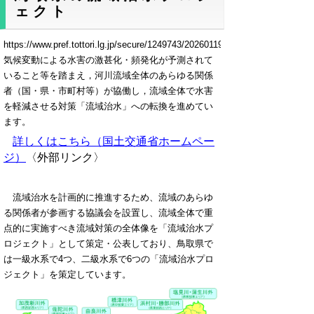
ェクト
https://www.pref.tottori.lg.jp/secure/1249743/20260119_2gPJ_%20chubu_%2
気候変動による水害の激甚化・頻発化が予測されて
いること等を踏まえ，河川流域全体のあらゆる関係
者（国・県・市町村等）が協働し，流域全体で水害
を軽減させる対策「流域治水」への転換を進めてい
ます。
詳しくはこちら（国土交通省ホームペー
ジ）
〈外部リンク〉
流域治水を計画的に推進するため、流域のあらゆ
る関係者が参画する協議会を設置し、流域全体で重
点的に実施すべき流域対策の全体像を「流域治水プ
ロジェクト」として策定・公表しており、鳥取県で
は一級水系で4つ、二級水系で6つの「流域治水プロ
ジェクト」を策定しています。