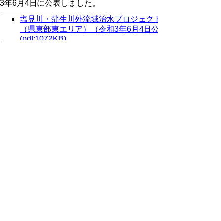
3年6月4日に公表しました。
塩見川・蒲生川外流域治水プロジェクト
（県東部東エリア）（令和3年6月4日公表）
(pdf:1072KB)
浜村川・勝部川外流域治水プロジェクト
（県東部西エリア）（令和5年6月5日更新）
(pdf:497KB)
橋津川外流域治水プロジェクト（県中部東
エリア）（令和4年9月1日更新）
(pdf:496KB)
由良川外流域治水プロジェクト（県中部西
エリア）（令和8年1月19日更新）
(pdf:516KB)
佐陀川外流域治水プロジェクト（県西部東
エリア）（令和８年1月23日更新）
(pdf:434KB)
加茂新川外流域治水プロジェクト（県西部
西エリア）（令和5年5月30日更新）
(pdf:1038KB)
関連リンク
県管理河川の流域治水
及び減災対策協議会