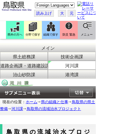
こ
の
ペ
読み上げ
大
元
ー
ジ
を
翻
訳
県外の方へ
分野で探す
組織で探す
防災 緊急
メニュー
す
る
メイン
県土総務課
技術企画課
道路企画課・道路建設課
河川課
治山砂防課
港湾課
現在の位置：
ホーム
県の組織と仕事
鳥取県の県土
整備
河川課
鳥取県の流域治水プロジェクト
鳥取県の流域治水プロジ