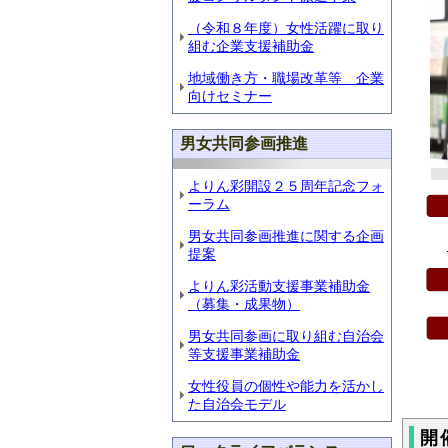
（令和８年度）女性活躍に取り
組む企業支援補助金
地域働き方・職場改革等 企業
向けセミナー
男女共同参画推進
よりん彩開設２５周年記念フォ
ーラム
男女共同参画推進に関する企画
提案
よりん彩活動支援事業補助金
（募集・成果物）
男女共同参画に取り組む自治会
等支援事業補助金
女性役員の個性や能力を活かし
た自治会モデル
開