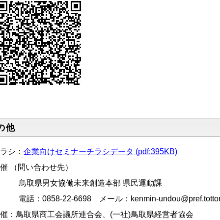
の他
チラシ：
企業向けセミナーチラシデータ (pdf:395KB)
主催 （問い合わせ先）
取県男女協働未来創造本部 県民運動課
電話：0858-22-6698 メール：
kenmin-undou@pref.tottori
共催：鳥取県商工会議所連合会、(一社)鳥取県経営者協会