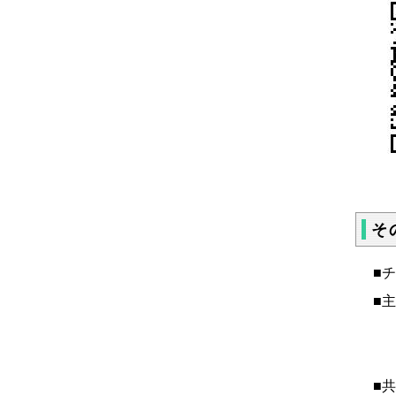
そ
■
■
鳥
■