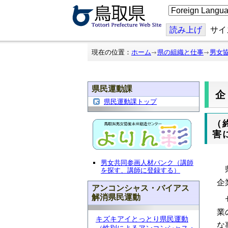
こ
の
ペ
ー
読み上げ
サイ
ジ
を
翻
現在の位置：
ホーム
県の組織と仕事
男女
訳
す
る
県民運動課
県民運動課トップ
（
害
男女共同参画人材バンク（講師
県
を探す、講師に登録する）
企
アンコンシャス・バイアス
解消県民運動
セ
業
キズキアイとっとり県民運動
な