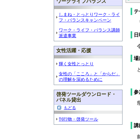
ワークライフバランス
テ
しまね・とっとりワーク・ライ
フ・バランスキャンペーン
「
ワーク・ライフ・バランス講師
日
派遣事業
令
女性活躍・応援
場
輝く女性とっとり
と
女性の「こころ」と「からだ」
※
の理解を深めるために
参
啓発ツールダウンロード・
パネル貸出
県
もどる
（
刊行物・啓発ツール
講
前