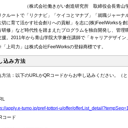
（株式
会社働きがい創造研究所 取締役会長
青山
クルートで「リクナビ」「ケイコとマナブ」「就職ジャーナル」
大切に育て活かす社会創りへの貢献」を志に(株)FeelWorksを
方研修」など時代性を踏まえたプログラムを独自開発し、管理職
支援。
2011年から青山学院大学兼任講師で「キャリアデザイン
「上司力」は株式会社FeelWorksの登録商標です。
し込み方法
込方法：
以下の
URL
か
QR
コードからお申し込みください。（と
）
RL
ps://apply.e-tumo.jp/pref-tottori-u/offer/offerList_detail?tempSeq
QRコード