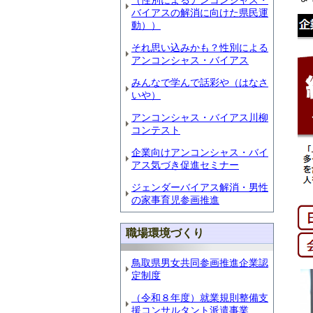
（性別によるアンコンシャス・
バイアスの解消に向けた県民運
動））
それ思い込みかも？性別による
アンコンシャス・バイアス
みんなで学んで話彩や（はなさ
いや）
アンコンシャス・バイアス川柳
コンテスト
企業向けアンコンシャス・バイ
アス気づき促進セミナー
ジェンダーバイアス解消・男性
の家事育児参画推進
職場環境づくり
鳥取県男女共同参画推進企業認
定制度
（令和８年度）就業規則整備支
援コンサルタント派遣事業