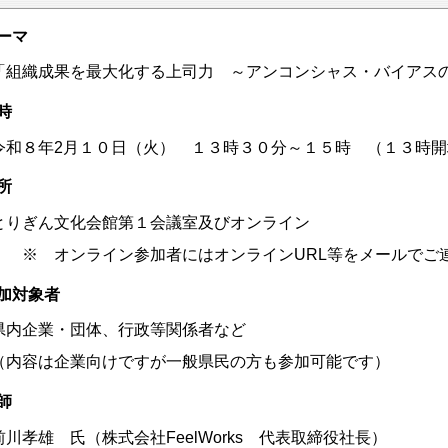
ーマ
組織成果を最大化する上司力 ～アンコンシャス・バイアス
時
和８年2月１０日（火） １３時３０分～１５時 （１３時開
所
りぎん文化会館第１会議室及びオンライン
 オンライン参加者にはオンラインURL等をメールでご
加対象者
内企業・団体、行政等関係者など
内容は企業向けですが一般県民の方も参加可能です）
師
川孝雄 氏（
株式会社FeelWorks 代表取締役社長）