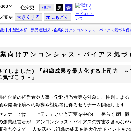
色変更
標準
黒
青
ズ変更
大
きくする
元
にもどす
協働未来創造本部
県民運動課
企業向けアンコンシャス・バイアス気づき促
企業向けアンコンシャス・バイアス気づ
終了しました）「組織成果を最大化する上司力 ～
に気づこう～」
内企業の経営者や人事・労務担当者等を対象に、性別による
業や職場環境への影響や対処等に係るセミナーを開催します
ミナーでは、「上司力」という言葉を中心に、長らく管理職
の創業経営者が、アンコンシャス・バイアスの弊害を含めなが
事例も交えて、 人を活かし組織の成果を最大化するヒントをお