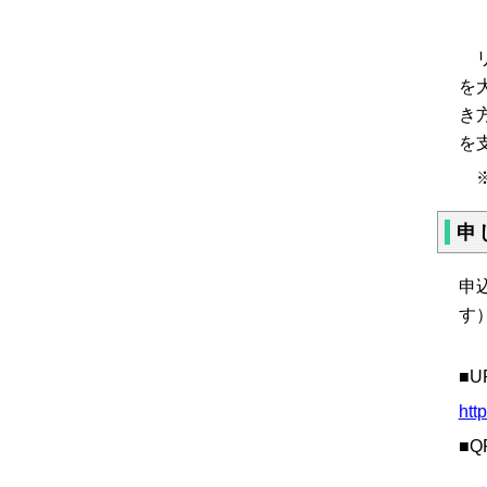
リ
を
き
を
※
申
申
す
■U
htt
■