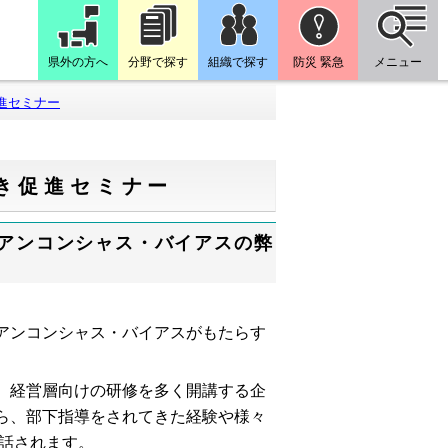
県外の方へ
分野で探す
組織で探す
防災 緊急
メニュー
進セミナー
き促進セミナー
アンコンシャス・バイアスの弊
アンコンシャス・バイアスがもたらす
。
、経営層向けの研修を多く開講する企
ら、部下指導をされてきた経験や様々
話されます。