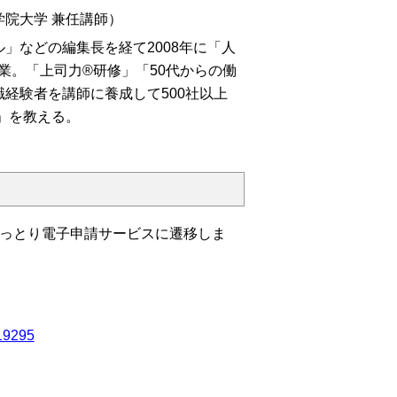
学院大学 兼任講師）
などの編集長を経て2008年に「人
創業。
「上司力®研修」「50代からの働
経験者を講師に養成して500社以上
」を教える。
っとり電子申請サービスに遷移しま
=19295