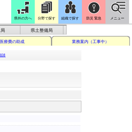
県外の方へ
分野で探す
組織で探す
防災 緊急
メニュー
林局
県土整備局
医療費の助成
業務案内（工事中）
相談