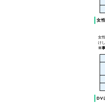
女
女
け
※
D