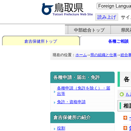
こ
の
ペ
ー
読み上げ
サイ
ジ
を
翻
中部総合トップ
県民
訳
す
倉吉保健所トップ
各種ご相談
る
現在の位置：
ホーム
県の組織と仕事
総合
各種申請・届出・免許
各種申請（免許を除く）・届
出等
も
免許・資格申請
相
倉吉保健所の紹介
役割