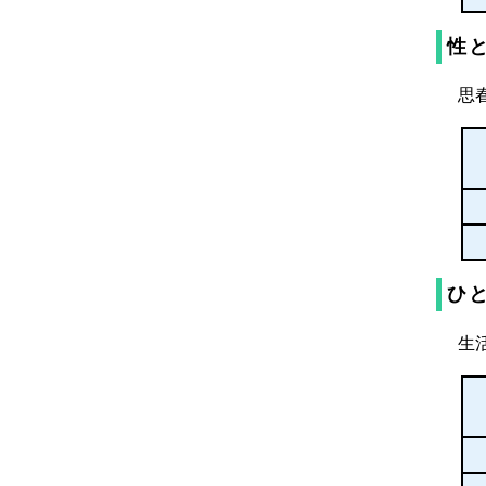
性
思
ひ
生