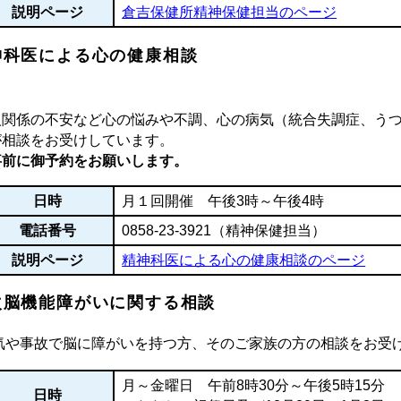
説明ページ
倉吉保健所精神保健担当のページ
神科医による心の健康相談
人関係の不安など心の悩みや不調、心の病気（統合失調症、う
が相談をお受けしています。
事前に御予約をお願いします。
日時
月１回開催 午後3時～午後4時
電話番号
0858-23-3921
（精神保健担当）
説明ページ
精神科医による心の健康相談のページ
次脳機能障がいに関する相談
気や事故で脳に障がいを持つ方、そのご家族の方の相談をお受
月～金曜日 午前8時30分～午後5時15分
日時