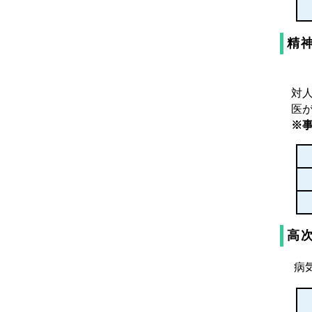
精
対
医
※
高
病