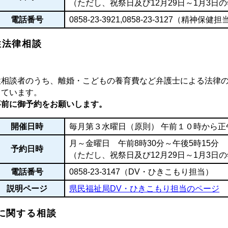
（ただし、祝祭日及び12月29日～1月3日
電話番号
0858-23-3921
,
0858-23-3127
（精神保健担
性法律相談
性相談者のうち、離婚・こどもの養育費など弁護士による法律
しています。
事前に御予約をお願いします。
開催日時
毎月第３水曜日（原則） 午前１０時から正
月～金曜日 午前8時30分～午後5時15分
予約日時
（ただし、祝祭日及び12月29日～1月3日
電話番号
0858-23-3147
（DV・ひきこもり担当）
説明ページ
県民福祉局DV・ひきこもり担当のページ
Vに関する相談