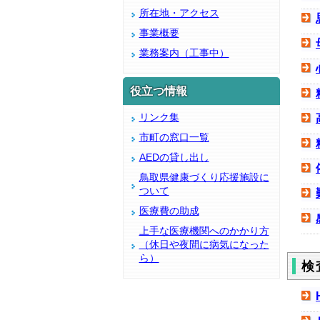
所在地・アクセス
事業概要
業務案内（工事中）
役立つ情報
リンク集
市町の窓口一覧
AEDの貸し出し
鳥取県健康づくり応援施設に
ついて
医療費の助成
上手な医療機関へのかかり方
（休日や夜間に病気になった
ら）
検