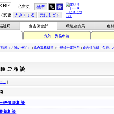
色変更
標準
黒
青
ズ変更
大
きくする
元
にもどす
福祉局
倉吉保健所
環境建築局
農
免許・資格申請
事務所（共通の機関）
総合事務所等
中部総合事務所
倉吉保健所
各種ご
各種ご相談
どる
｜
談
一般健康相談
栄養相談