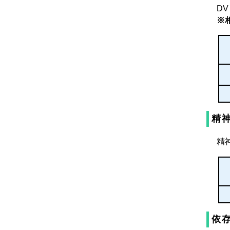
D
※
精
精
依