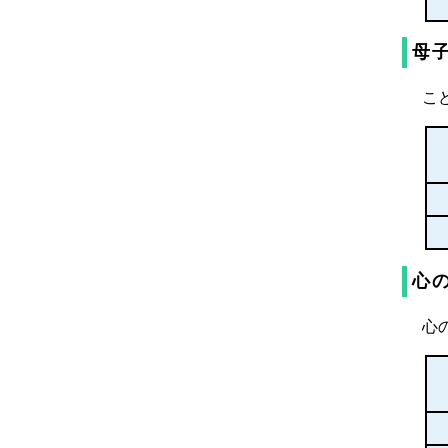
母
こ
心
心