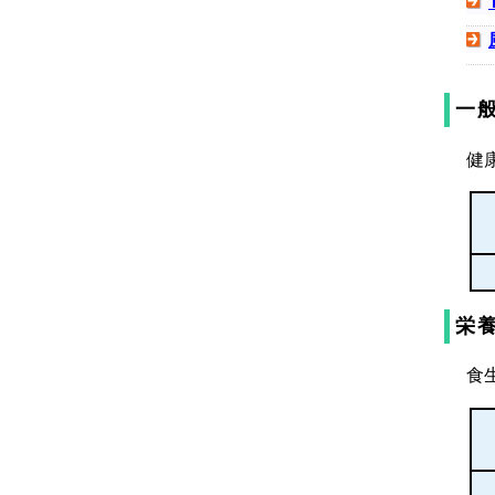
一
健
栄
食