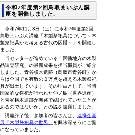
令和7年度第2回鳥取まいぶん講
座を開催しました。
令和
7
年
11
月
8
日（土）に令和
7
年度第
2
回
鳥取まいぶん講座「木製祭祀具について～木
製祭祀具から考える古代の因幡～」を開催し
ました。
当センターが進めている「因幡地方の木製
品調査研究」の最新成果を担当職員がご紹介
しました。青谷横木遺跡（鳥取市青谷町）か
らは全国でも有数の２万点を超える木製祭祀
具が出土しています。その理由として、当時
国家的な祭祀が行われた沖ノ島（世界遺産）
と青谷横木遺跡が海路で結ばれていたことが
あるのではないか、との説を披露しました。
講座終了後、参加者の皆さんは、
連携企画
展「木製祭祀具の世界」
を興味深そうにご覧
になっていました。