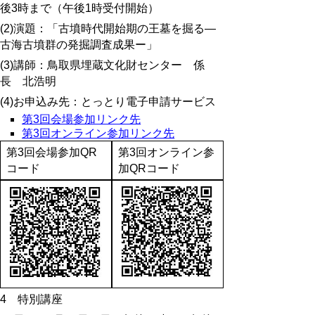
後3時まで（午後1時受付開始）
(2)演題：「古墳時代開始期の王墓を掘る―
古海古墳群の発掘調査成果ー」
(3)講師：鳥取県埋蔵文化財センター 係
長 北浩明
(4)お申込み先：とっとり電子申請サービス
第3回会場参加リンク先
第3回オンライン参加リンク先
第3回会場参加QR
第3回オンライン参
コード
加QRコード
4 特別講座