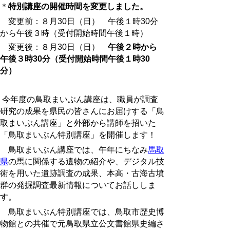
＊
特別講座の開催時間を変更しました。
変更前：８月30日（日） 午後１時30分
から午後３時（受付開始時間午後１時）
変更後：８月30日（日）
午後２時から
午後３時30分（受付開始時間午後１時30
分）
今年度の鳥取まいぶん講座は、職員が調査
研究の成果を県民の皆さんにお届けする「鳥
取まいぶん講座」と外部から講師を招いた
「鳥取まいぶん特別講座」を開催します！
鳥取まいぶん講座では、午年にちなみ
馬取
県
の馬に関係する遺物の紹介や、デジタル技
術を用いた遺跡調査の成果、本高・古海古墳
群の発掘調査最新情報についてお話ししま
す。
鳥取まいぶん特別講座では、鳥取市歴史博
物館との共催で元鳥取県立公文書館県史編さ