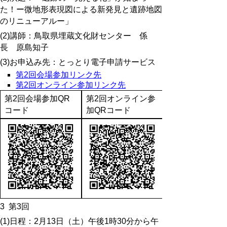
た！ー微地形表現図による新発見と遺跡地図
のリニューアルー」
(2)講師：鳥取県埋蔵文化財センター 係
長 原島知子
(3)お申込み先：とっとり電子申請サービス
第2回会場参加リンク先
第2回オンライン参加リンク先
第2回会場参加QR
第2回オンライン参
コード
加QRコード
3
第3回
(1)日程：2月13日（土）午後1時30分から午