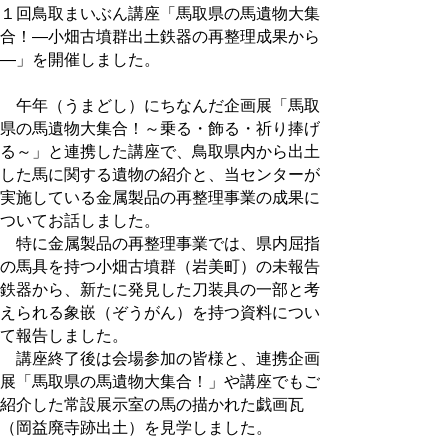
１回鳥取まいぶん講座「馬取県の馬遺物大集
合！―小畑古墳群出土鉄器の再整理成果から
―」を開催しました。
午年（うまどし）にちなんだ企画展「馬取
県の馬遺物大集合！～乗る・飾る・祈り捧げ
る～」と連携した講座で、鳥取県内から出土
した馬に関する遺物の紹介と、当センターが
実施している金属製品の再整理事業の成果に
ついてお話しました。
特に金属製品の再整理事業では、県内屈指
の馬具を持つ小畑古墳群（岩美町）の未報告
鉄器から、新たに発見した刀装具の一部と考
えられる象嵌（ぞうがん）を持つ資料につい
て報告しました。
講座終了後は会場参加の皆様と、連携企画
展「馬取県の馬遺物大集合！」や講座でもご
紹介した常設展示室の馬の描かれた戯画瓦
（岡益廃寺跡出土）を見学しました。