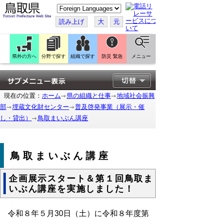
こ
の
ペ
読み上げ
大
元
ー
ジ
を
翻
訳
県外の方へ
分野で探す
組織で探す
防災 緊急
メニュー
す
る
現在の位置：
ホーム
県の組織と仕事
地域社会振興
部
埋蔵文化財センター
普及啓発事業（展示・催
し・貸出）
鳥取まいぶん講座
鳥取まいぶん講座
企画展示スタート＆第１回鳥取ま
いぶん講座を実施しました！
令和８年５月30日（土）に令和８年度第