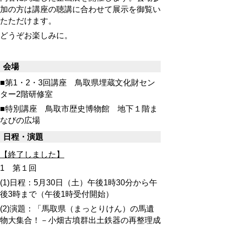
加の方は講座の聴講に合わせて展示を御覧い
たただけます。
どうぞお楽しみに。
会場
■第1・2・3回講座 鳥取県埋蔵文化財セン
ター2階研修室
■特別講座 鳥取市歴史博物館 地下１階ま
なびの広場
日程・演題
【終了しました】
1
第１回
(1)日程：5月30日（土）午後1時30分から午
後3時まで（午後1時受付開始）
(2)演題：「馬取県（まっとりけん）の馬遺
物大集合！－小畑古墳群出土鉄器の再整理成