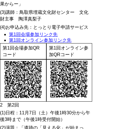
果からー」
(3)講師：鳥取県埋蔵文化財センター 文化
財主事 陶澤真梨子
(4)お申込み先：とっとり電子申請サービス
第1回会場参加リンク先
第1回オンライン参加リンク先
第1回会場参加QR
第1回オンライン参
コード
加QRコード
2 第2回
(1)日程：11月7日（土）午後1時30分から午
後3時まで（午後1時受付開始）
(2)演題：「遺跡の「見える化」が始まっ