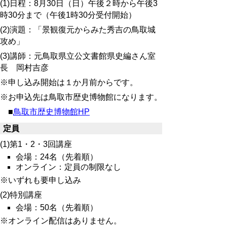
(1)日程：8月30日（日）午後２時から午後3
時30分まで（午後1時30分受付開始）
(2)演題：「景観復元からみた秀吉の鳥取城
攻め」
(3)講師：元鳥取県立公文書館県史編さん室
長 岡村吉彦
※申し込み開始は１か月前からです。
※お申込先は鳥取市歴史博物館になります。
■
鳥取市歴史博物館HP
定員
(1)第1・2・3回講座
会場：24名（先着順）
オンライン：定員の制限なし
※いずれも要申し込み
(2)特別講座
会場：50名（先着順）
※オンライン配信はありません。