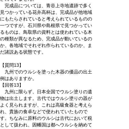
完成品については、青谷上寺地遺跡で多く
見つかっている花弁高杯は、完成品が他地域
にもたらされていると考えられているものの
一つですが、石川県や島根県で見つかってい
るものは、鳥取県の資料とは使われている木
の種類が異なるため、完成品が動いているの
か、各地域でそれぞれ作られているのか、ま
だ諸説ある状態です。
【質問13】
九州でのウルシを塗った木器の優品の出土
例はありますか。
【回答13】
九州に限らず、日本全国でウルシ塗りの遺
物は出土します。古代ではウルシ塗りの器が
よく見られますが、これは高級食器と考えら
れ、貴族の食卓などで使われていたもので
す。ちなみに原料のウルシは古代において税
として扱われ、因幡国は都へウルシを納めて