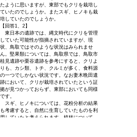
たように思いますが、東部でもクリを栽培し
ていたのでしょうか。またスギ、ヒノキも栽
培していたのでしょうか。
【回答1、2】
東日本の遺跡では、縄文時代にクリを管理
していた可能性が指摘されていますが、現
状、鳥取ではそのような状況はみられませ
ん。堅果類については、鳥取県では、鳥取市
桂見遺跡や栗谷遺跡を参考にすると、クリよ
りも、カシ類、トチ、クルミが多く、食料源
の一つでしかない状況です。なお妻木晩田遺
跡において、クリが栽培されていたという証
拠が見つかっておらず、東部においても同様
です。
スギ、ヒノキについては、花粉分析の結果
も考慮すると、自然に生育していたものを利
用していたと考えられます。植林について
は、文献資料からみて、日本では中世の終わ
りごろ（戦国期）から始められたと考えられ