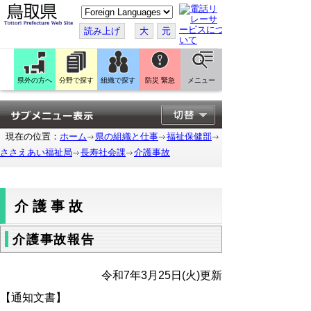
こ
の
ペ
読み上げ
大
元
ー
ジ
を
翻
訳
県外の方へ
分野で探す
組織で探す
防災 緊急
メニュー
す
る
現在の位置：
ホーム
県の組織と仕事
福祉保健部
ささえあい福祉局
長寿社会課
介護事故
介護事故
介護事故報告
令和7
年3月25日(火)更新
【通知文書】