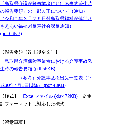
「鳥取県介護保険事業者における事故発生時
の報告要領」の一部改正について（通知）
（令和７年３月２５日付鳥取県福祉保健部さ
さえあい福祉局長寿社会課長通知）
(pdf:66KB)
【報告要領（改正後全文）】
鳥取県介護保険事業者における介護事故発
生時の報告要領 (pdf:56KB)
（参考）介護事故提出先一覧表（平
成30年4月1日以降） (pdf:43KB)
【様式】
Excelファイル (xlsx:72KB)
※集
計フォーマットに対応した様式
【留意事項】