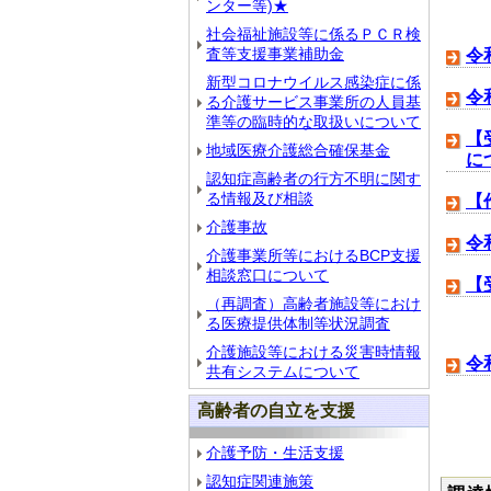
ンター等)★
社会福祉施設等に係るＰＣＲ検
査等支援事業補助金
令
新型コロナウイルス感染症に係
令
る介護サービス事業所の人員基
準等の臨時的な取扱いについて
【
地域医療介護総合確保基金
に
認知症高齢者の行方不明に関す
る情報及び相談
【
介護事故
令
介護事業所等におけるBCP支援
相談窓口について
【
（再調査）高齢者施設等におけ
る医療提供体制等状況調査
介護施設等における災害時情報
令
共有システムについて
高齢者の自立を支援
介護予防・生活支援
認知症関連施策