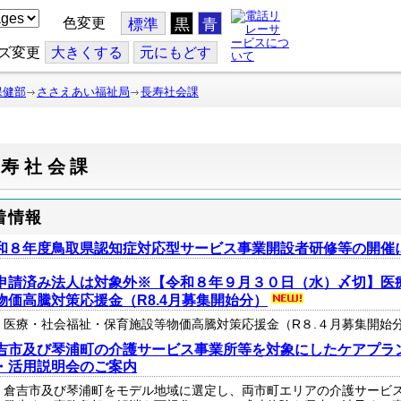
色変更
標準
黒
青
ズ変更
大
きくする
元
にもどす
保健部
ささえあい福祉局
長寿社会課
長寿社会課
着情報
和８年度鳥取県認知症対応型サービス事業開設者研修等の開催
申請済み法人は対象外※【令和８年９月３０日（水）〆切】医
物価高騰対策応援金（R8.4月募集開始分）
医療・社会福祉・保育施設等物価高騰対策応援金（R８.４月募集開始
吉市及び琴浦町の介護サービス事業所等を対象にしたケアプラ
・活用説明会のご案内
倉吉市及び琴浦町をモデル地域に選定し、両市町エリアの介護サービ