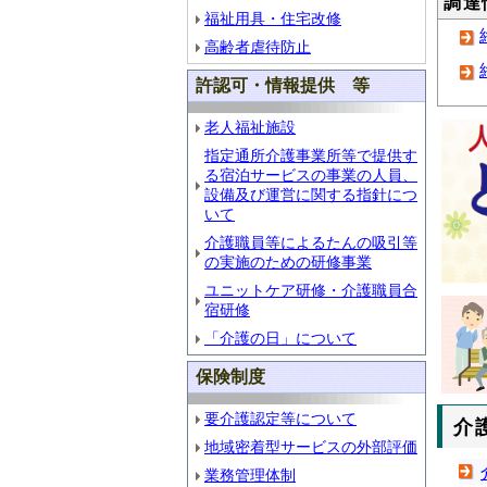
調達
福祉用具・住宅改修
高齢者虐待防止
許認可・情報提供 等
老人福祉施設
指定通所介護事業所等で提供す
る宿泊サービスの事業の人員、
設備及び運営に関する指針につ
いて
介護職員等によるたんの吸引等
の実施のための研修事業
ユニットケア研修・介護職員合
宿研修
「介護の日」について
保険制度
要介護認定等について
介
地域密着型サービスの外部評価
業務管理体制