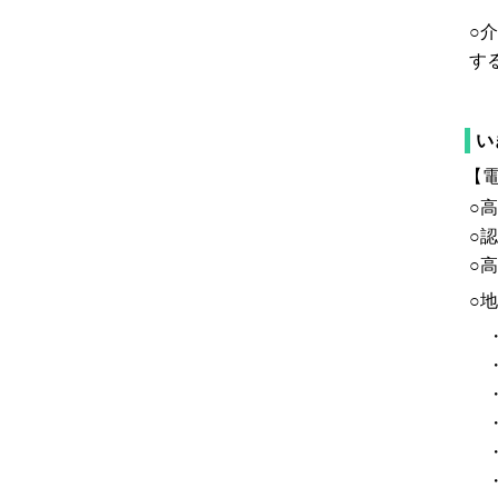
○
す
い
【電
○
○
○
○
・
・
・
・
・
・