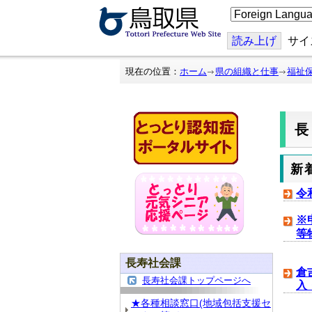
こ
の
ペ
ー
読み上げ
サイ
ジ
を
翻
現在の位置：
ホーム
県の組織と仕事
福祉
訳
す
る
新
令
※
等
長寿社会課
倉
長寿社会課トップページへ
入
★各種相談窓口(地域包括支援セ