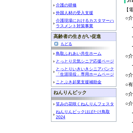
介護の研修
【
外国人材の受入支援
○
介護現場におけるカスタマーハ
ラスメント対策事業
・
高齢者の生きがい促進
・
もどる
・
鳥取ふれあい共生ホーム
○
とっとり元気シニア応援ページ
・
とっとりいきいきシニアバンク
「生涯現役」専用ホームページ
○
ことぶき起業支援補助金
○
ねんりんピック
○
○
笑みの花咲くねんりんフェスタ
ねんりんピックはばたけ鳥取
・
2024
・
・