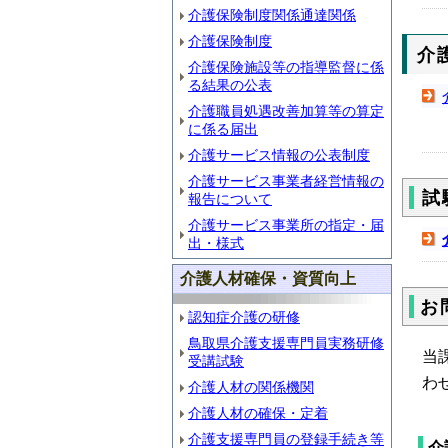
介護保険制度関係通達関係
介護保険制度
介
介護保険施設等の指導監督に係
る結果の公表
介護職員処遇改善加算等の算定
に係る届出
介護サービス情報の公表制度
介護サービス事業者経営情報の
試
報告について
介護サービス事業所の指定・届
出・様式
介護人材確保・資質向上
お
認知症介護の研修
鳥取県介護支援専門員実務研修
当
受講試験
わ
介護人材の関係機関
介護人材の確保・定着
介護支援専門員の登録手続き等
介