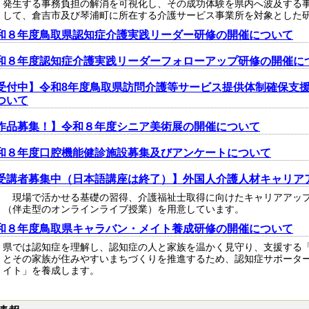
発生する事務負担の解消を可視化し、その成功体験を県内へ波及する
して、倉吉市及び琴浦町に所在する介護サービス事業所を対象とした
和８年度鳥取県認知症介護実践リーダー研修の開催について
和８年度認知症介護実践リーダーフォローアップ研修の開催に
受付中】令和8年度鳥取県訪問介護等サービス提供体制確保支
ついて
作品募集！】令和８年度シニア美術展の開催について
和８年度口腔機能健診施設募集及びアンケートについて
受講者募集中（日本語講座は終了）】外国人介護人材キャリア
現場で活かせる基礎の習得、介護福祉士取得に向けたキャリアアップ
（伴走型のオンラインライブ授業）を用意しています。
和８年度鳥取県キャラバン・メイト養成研修の開催について
県では認知症を理解し、認知症の人と家族を温かく見守り、支援する
とその家族が住みやすいまちづくりを推進するため、認知症サポータ
イト」を養成します。